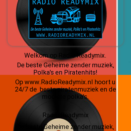
Welkom op Radio Readymix.
De beste Geheime zender muziek,
Polka's en Piratenhits!
Op www.RadioReadymix.nl hoort u
24/7 de beste piratenmuziek en de
mooiste polka's.
Radio Readymix
De beste Geheime zender muziek,