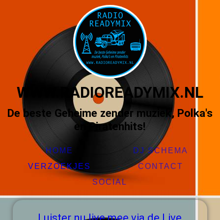
WWW.RADIOREADYMIX.NL
De beste Geheime zender muziek, Polka's
en Piratenhits!
HOME
DJ SCHEMA
VERZOEKJES
CONTACT
SOCIAL
Luister nu live mee via de Live