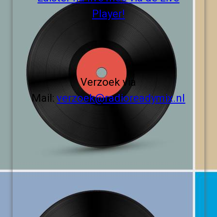
Player!
Verzoek via
Mail:
verzoek@radioreadymix.nl